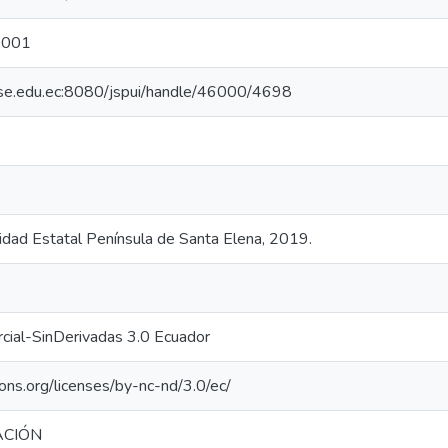
0001
upse.edu.ec:8080/jspui/handle/46000/4698
sidad Estatal Península de Santa Elena, 2019.
cial-SinDerivadas 3.0 Ecuador
ons.org/licenses/by-nc-nd/3.0/ec/
ACIÓN