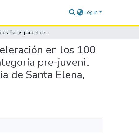
Log In
Ejercicios físicos para el desarrollo de la fase de aceleración en los 100 metros planos en la disciplina de atletismo de la categoría pre-juvenil en la Federación Deportiva de Santa Elena, provincia de Santa Elena, año 2018.
celeración en los 100
ategoría pre-juvenil
ia de Santa Elena,