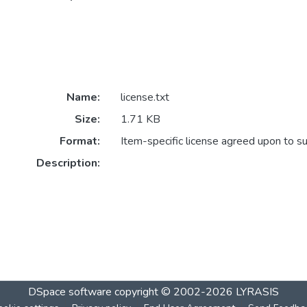
Name:
license.txt
Size:
1.71 KB
Format:
Item-specific license agreed upon to s
Description:
DSpace software
copyright © 2002-2026
LYRASIS