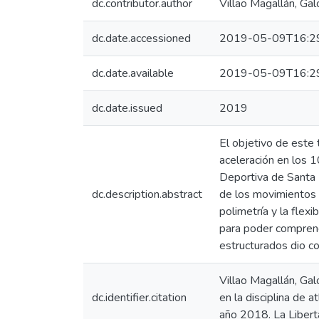
dc.contributor.author
Villao Magallán, Gal
dc.date.accessioned
2019-05-09T16:2
dc.date.available
2019-05-09T16:2
dc.date.issued
2019
El objetivo de este 
aceleración en los 1
Deportiva de Santa E
dc.description.abstract
de los movimientos co
polimetría y la flex
para poder comprende
estructurados dio com
Villao Magallán, Gal
dc.identifier.citation
en la disciplina de 
año 2018. La Libert