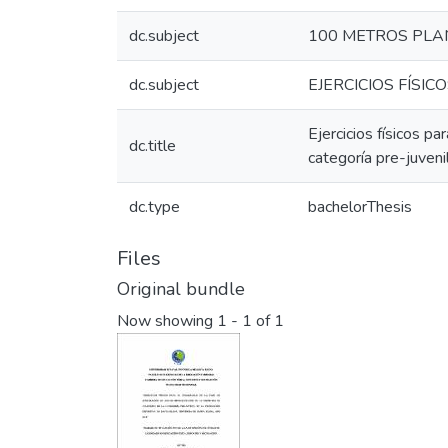
dc.subject
100 METROS PLA
dc.subject
EJERCICIOS FÍSIC
Ejercicios físicos p
dc.title
categoría pre-juveni
dc.type
bachelorThesis
Files
Original bundle
Now showing
1 - 1 of 1