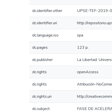
dc.identifier.other
UPSE-TEF-2019-
dc.identifier.uri
http://repositorio.
dc.language.iso
spa
dc.pages
123 p.
dc.publisher
La Libertad: Univer
dc.rights
openAccess
dc.rights
Atribución-NoComer
dc.rights.uri
http://creativecomm
dc.subject
FASE DE ACELER