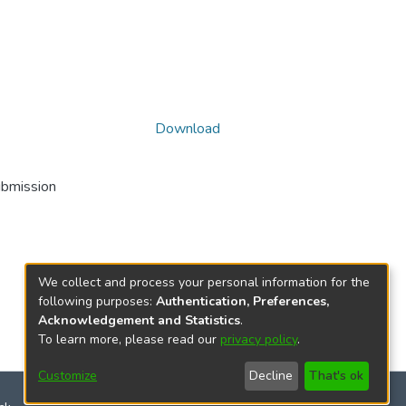
Download
ubmission
We collect and process your personal information for the
following purposes:
Authentication, Preferences,
Acknowledgement and Statistics
.
To learn more, please read our
privacy policy
.
Customize
Decline
That's ok