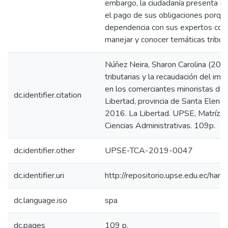
embargo, la ciudadanía presenta in
el pago de sus obligaciones porque
dependencia con sus expertos cont
manejar y conocer temáticas tributa
Núñez Neira, Sharon Carolina (201
tributarias y la recaudación del imp
en los comerciantes minoristas del
dc.identifier.citation
Libertad, provincia de Santa Elena
2016. La Libertad. UPSE, Matríz. 
Ciencias Administrativas. 109p.
dc.identifier.other
UPSE-TCA-2019-0047
dc.identifier.uri
http://repositorio.upse.edu.ec/ha
dc.language.iso
spa
dc.pages
109 p.