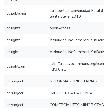
La Libertad: Universidad Estatal P
dc.publisher
Santa Elena, 2019.
dc.rights
openAccess
dc.rights
Atribución-NoComercial-SinDeriva
dc.rights
Atribución-NoComercial-SinDeriva
http://creativecommons.org/licens
dc.rights.uri
nd/3.0/ec/
dc.subject
REFORMAS TRIBUTARIAS
dc.subject
IMPUESTO A LA RENTA
dc.subject
COMERCIANTES MINORISTAS