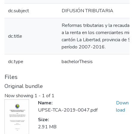
dc.subject
DIFUSIÓN TRIBUTARIA
Reformas tributarias y la recaudac
a la renta en los comerciantes mino
dc.title
cantón La Libertad, provincia de Sa
período 2007-2016.
dc.type
bachelorThesis
Files
Original bundle
Now showing
1 - 1 of 1
Name:
Down
UPSE-TCA-2019-0047.pdf
load
Size:
2.91 MB