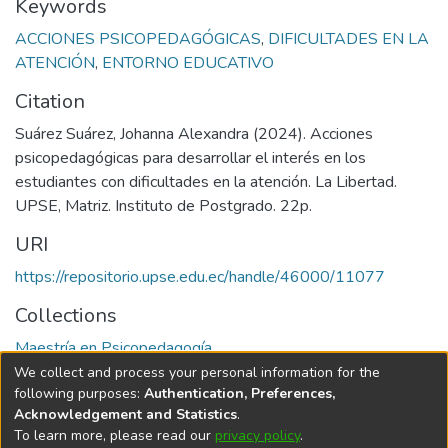
Keywords
ACCIONES PSICOPEDAGÓGICAS
,
DIFICULTADES EN LA
ATENCIÓN
,
ENTORNO EDUCATIVO
Citation
Suárez Suárez, Johanna Alexandra (2024). Acciones
psicopedagógicas para desarrollar el interés en los
estudiantes con dificultades en la atención. La Libertad.
UPSE, Matriz. Instituto de Postgrado. 22p.
URI
https://repositorio.upse.edu.ec/handle/46000/11077
Collections
Maestría en Psicopedagogía
We collect and process your personal information for the
Full item page
following purposes:
Authentication, Preferences,
Acknowledgement and Statistics
.
To learn more, please read our
privacy policy
.
DSpace software
copyright © 2002-2026
LYRASIS