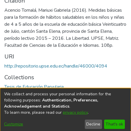
Citation
Acencio Tomalá, Mariuxi Gabriela (2016). Medidas básicas
para la formación de hábitos saludables en los niños y niñas
de 4 a 5 años de la escuela de educación básica Veinticuatro
de Julio, cantón Santa Elena, provincia de Santa Elena,
período lectivo 2015 – 2016. La Libertad. UPSE, Matriz.
Facultad de Ciencias de la Educación e Idiomas. 108p.
URI
http://repositorio.upse.edu.ec/handle/46000/4094
Collections
Tesis de Educación Parvularia
We collect and process your personal information for the
Full item page
following purposes:
Authentication, Preferences,
Acknowledgement and Statistics
.
To learn more, please read our
privacy policy
.
DSpace software
copyright © 2002-2026
LYRASIS
Cookie
Privacy
End User
Send
Customize
Decline
That's ok
settings
policy
Agreement
Feedback