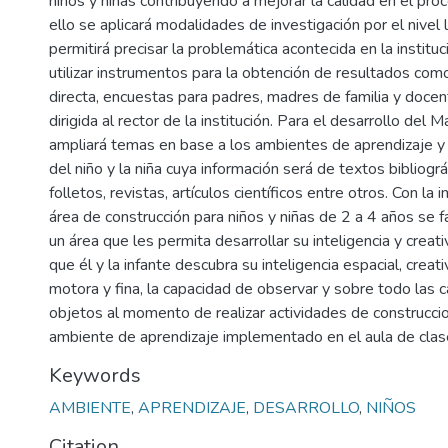
niños y niñas contribuyendo a mejorar la calidad en el pro
ello se aplicará modalidades de investigación por el nivel
permitirá precisar la problemática acontecida en la instit
utilizar instrumentos para la obtención de resultados com
directa, encuestas para padres, madres de familia y docen
dirigida al rector de la institución. Para el desarrollo del 
ampliará temas en base a los ambientes de aprendizaje y 
del niño y la niña cuya información será de textos bibliográf
folletos, revistas, artículos científicos entre otros. Con l
área de construcción para niños y niñas de 2 a 4 años se fa
un área que les permita desarrollar su inteligencia y creat
que él y la infante descubra su inteligencia espacial, creat
motora y fina, la capacidad de observar y sobre todo las c
objetos al momento de realizar actividades de construcci
ambiente de aprendizaje implementado en el aula de clas
Keywords
AMBIENTE
,
APRENDIZAJE
,
DESARROLLO
,
NIÑOS
Citation