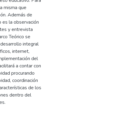
ceso educativo. Para
 la misma que
ución. Además de
o es la observación
tes y entrevista
Marco Teórico se
desarrollo integral
icos, internet,
a implementación del
cilitará a contar con
ividad procurando
ividad, coordinación
aracterísticas de los
ones dentro del
es.