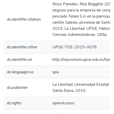
Rizzo Paredes, Rita Briggitte (201
negocio para la empresa de compr
pescado Telani S.A en la parroquia
dc.identifier.citation
cantón Salinas, provincia de Santa 
2015. La Libertad. UPSE, Matriz. 
Ciencias Administrativas. 189p.
dc.identifier.other
UPSE-TDE-2015-0078
dc.identifier.uri
http://repositorio.upse.edu.ec/ha
dc.language.iso
spa
La Libertad: Universidad Estatal P
dc.publisher
Santa Elena, 2015.
dc.rights
openAccess