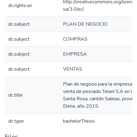
http://creativecommons.org/licens
dc.rights.uri
sa/3.0/ec/
dc.subject
PLAN DE NEGOCIO
dc.subject
COMPRAS
dc.subject
EMPRESA
dc.subject
VENTAS
Plan de negocio para la empresa d
venta de pescado Telani S.A en la 
dc.title
Santa Rosa, cantón Salinas, provin
Elena, año 2015.
dc.type
bachelorThesis
Files