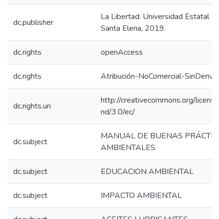
La Libertad: Universidad Estatal P
dc.publisher
Santa Elena, 2019.
dc.rights
openAccess
dc.rights
Atribución-NoComercial-SinDeriva
http://creativecommons.org/licens
dc.rights.uri
nd/3.0/ec/
MANUAL DE BUENAS PRÁCTIC
dc.subject
AMBIENTALES
dc.subject
EDUCACION AMBIENTAL
dc.subject
IMPACTO AMBIENTAL