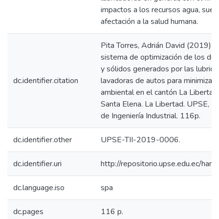
impactos a los recursos agua, suelo,
afectación a la salud humana.
Pita Torres, Adrián David (2019). 
sistema de optimización de los des
y sólidos generados por las lubrica
dc.identifier.citation
lavadoras de autos para minimizar 
ambiental en el cantón La Libertad,
Santa Elena. La Libertad. UPSE, Ma
de Ingeniería Industrial. 116p.
dc.identifier.other
UPSE-TII-2019-0006.
dc.identifier.uri
http://repositorio.upse.edu.ec/ha
dc.language.iso
spa
dc.pages
116 p.