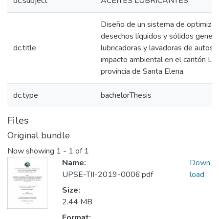
dc.subject
ACEITES LUBRICANTES
Diseño de un sistema de optimizac
desechos líquidos y sólidos genera
dc.title
lubricadoras y lavadoras de autos p
impacto ambiental en el cantón La 
provincia de Santa Elena.
dc.type
bachelorThesis
Files
Original bundle
Now showing
1 - 1 of 1
Name:
Down
UPSE-TII-2019-0006.pdf
load
Size:
2.44 MB
Format: