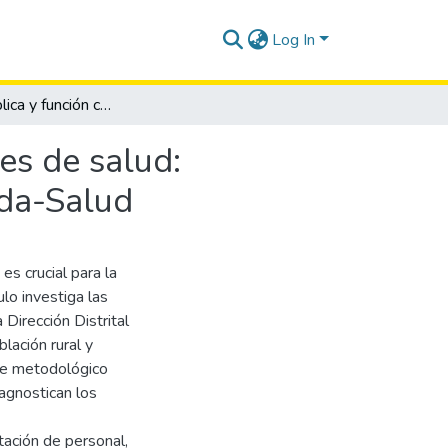
Log In
Gestión pública y función contractual en instituciones de salud: evidencia empírica desde el distrito 02D01 Guaranda-Salud
nes de salud:
nda-Salud
es crucial para la
ulo investiga las
 Dirección Distrital
ación rural y
que metodológico
iagnostican los
tación de personal,