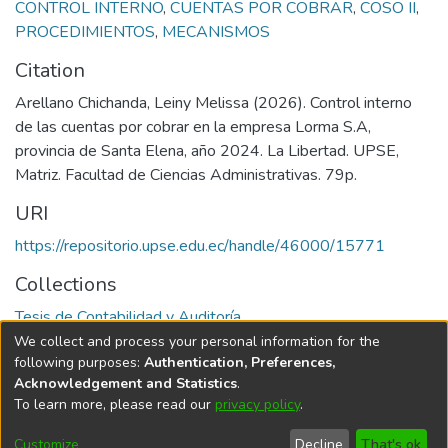
CONTROL INTERNO
,
CUENTAS POR COBRAR
,
COSO II
,
PROCEDIMIENTOS
,
MECANISMOS
Citation
Arellano Chichanda, Leiny Melissa (2026). Control interno
de las cuentas por cobrar en la empresa Lorma S.A,
provincia de Santa Elena, año 2024. La Libertad. UPSE,
Matriz. Facultad de Ciencias Administrativas. 79p.
URI
https://repositorio.upse.edu.ec/handle/46000/15771
Collections
Tesis de Contabilidad y Auditoría
We collect and process your personal information for the
Full item page
following purposes:
Authentication, Preferences,
Acknowledgement and Statistics
.
To learn more, please read our
privacy policy
.
DSpace software
copyright © 2002-2026
LYRASIS
Cookie
Privacy
End User
Send
Customize
Decline
That's ok