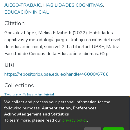
JUEGO-TRABAJO
,
HABILIDADES COGNITIVAS
,
EDUCACIÓN INICIAL
Citation
González López, Melina Elízabeth (2022). Habilidades
cognitivas y metodología juego –trabajo en niños del nivel
de educación inicial, subnivel 2. La Libertad. UPSE, Matriz.
Facultad de Ciencias de la Educación e Idiomas. 62p.
URI
https://repositorio.upse.edu.ec/handle/46000/6766
Collections
Tesis de Educación Inicial
We collect and process your personal information for the
Full item page
following purposes:
Authentication, Preferences,
Acknowledgement and Statistics
.
To learn more, please read our
privacy policy
.
DSpace software
copyright © 2002-2026
LYRASIS