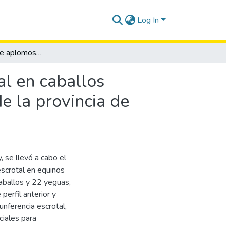
Log In
Caracterización de aplomos y circunferencia escrotal en caballos criollos, Equus caballus, en la parroquia Chanduy de la provincia de Santa Elena
al en caballos
e la provincia de
, se llevó a cabo el
escrotal en equinos
caballos y 22 yeguas,
perfil anterior y
rcunferencia escrotal,
ciales para