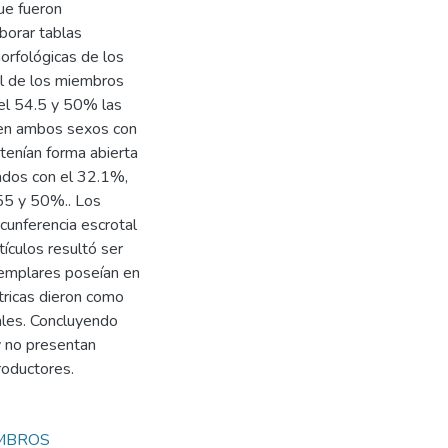
que fueron
borar tablas
orfológicas de los
al de los miembros
 el 54.5 y 50% las
 en ambos sexos con
tenían forma abierta
ados con el 32.1%,
.55 y 50%.. Los
rcunferencia escrotal
ículos resultó ser
ejemplares poseían en
tricas dieron como
ales. Concluyendo
y no presentan
roductores.
MBROS