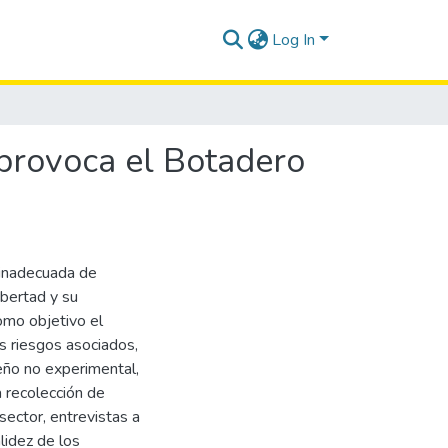
Log In
 provoca el Botadero
 inadecuada de
ibertad y su
como objetivo el
os riesgos asociados,
eño no experimental,
a recolección de
sector, entrevistas a
lidez de los