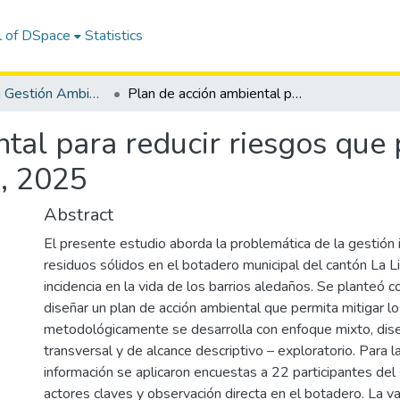
l of DSpace
Statistics
Maestría en Gestión Ambiental
Plan de acción ambiental para reducir riesgos que provoca el Botadero Municipal La Libertad, 2025
tal para reducir riesgos que
d, 2025
Abstract
El presente estudio aborda la problemática de la gestión
residuos sólidos en el botadero municipal del cantón La L
incidencia en la vida de los barrios aledaños. Se planteó 
diseñar un plan de acción ambiental que permita mitigar l
metodológicamente se desarrolla con enfoque mixto, dis
transversal y de alcance descriptivo – exploratorio. Para l
información se aplicaron encuestas a 22 participantes del 
actores claves y observación directa en el botadero. La va