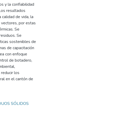
s y la confiabilidad
Los resultados
 calidad de vida, la
e vectores, por estas
érmicas. Se
 residuos. Se
cticas sostenibles de
amas de capacitación
ntea con enfoque
ontrol de botadero,
biental,
 reducir los
ral en el cantón de
DUOS SÓLIDOS