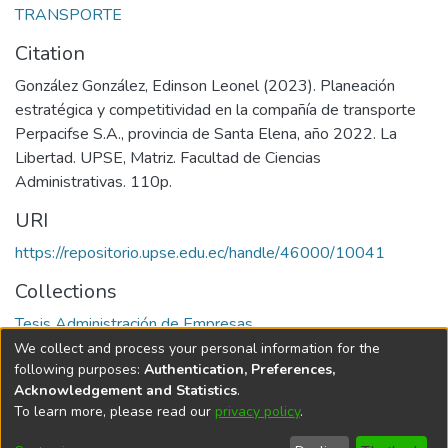
TRANSPORTE
Citation
González González, Edinson Leonel (2023). Planeación
estratégica y competitividad en la compañía de transporte
Perpacifse S.A., provincia de Santa Elena, año 2022. La
Libertad. UPSE, Matriz. Facultad de Ciencias
Administrativas. 110p.
URI
https://repositorio.upse.edu.ec/handle/46000/10041
Collections
Tesis Administración de Empresas
We collect and process your personal information for the
Full item page
following purposes:
Authentication, Preferences,
Acknowledgement and Statistics
.
To learn more, please read our
privacy policy
.
DSpace software
copyright © 2002-2026
LYRASIS
Cookie
Privacy
End User
Send