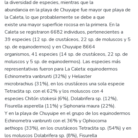
la diversidad de especies, mientras que la
abundancia en la playa de Chuyuipe fue mayor que playa de
la Caleta, lo que probablemente se debe a que
existe una mayor superficie rocosa en la primera. En la
Caleta se registraron 6682 individuos, pertenecientes a
39 especies (12 sp. de crustáceos, 22 sp. de moluscos y 5
sp. de equinodermos) y en Chuyuipe 8664
organismos, 41 especies (14 sp. de crustáceos, 22 sp. de
moluscos y 5 sp. de equinodermos). Las especies más
representativas fueron para La Caleta: equinodermos
Echinometra vanbrunti (32%) y Heliaster
microbrachius (31%), en los crustáceos una sola especie
Tetraclita sp. con el 62% y los moluscos con 4
especies Chitón stokesii (6%), Dolabrifera sp. (12%),
Fisurella asperella (11%) y Siphonaria maura (22%).
Y en la playa de Chuyuipe en el grupo de los equinodermos
Echinometra vanbrunti con el 36% y Ophiocoma
aethiops (33%), en los crustáceos Tetraclita sp. (54%) y en
los moluscos Dolabrifera sp. (8%), Fisurella