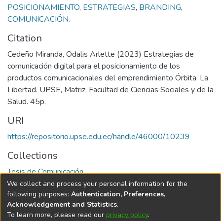
POSICIONAMIENTO
,
ESTRATEGIAS
,
BRANDING
,
COMUNICACIÓN.
Citation
Cedeño Miranda, Odalis Arlette (2023) Estrategias de
comunicación digital para el posicionamiento de los
productos comunicacionales del emprendimiento Órbita. La
Libertad. UPSE, Matriz. Facultad de Ciencias Sociales y de la
Salud. 45p.
URI
https://repositorio.upse.edu.ec/handle/46000/10239
Collections
Tesis de Comunicación
We collect and process your personal information for the
Full item page
following purposes:
Authentication, Preferences,
Acknowledgement and Statistics
.
To learn more, please read our
privacy policy
.
DSpace software
copyright © 2002-2026
LYRASIS