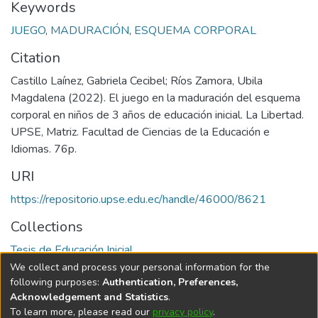
Keywords
JUEGO
,
MADURACIÓN
,
ESQUEMA CORPORAL
Citation
Castillo Laínez, Gabriela Cecibel; Ríos Zamora, Ubila
Magdalena (2022). El juego en la maduración del esquema
corporal en niños de 3 años de educación inicial. La Libertad.
UPSE, Matriz. Facultad de Ciencias de la Educación e
Idiomas. 76p.
URI
https://repositorio.upse.edu.ec/handle/46000/8621
Collections
Tesis de Educación Inicial
We collect and process your personal information for the
Full item page
following purposes:
Authentication, Preferences,
Acknowledgement and Statistics
.
To learn more, please read our
privacy policy
.