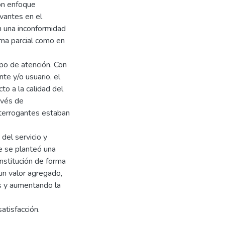
con enfoque
evantes en el
on una inconformidad
rma parcial como en
mpo de atención. Con
te y/o usuario, el
to a la calidad del
ravés de
nterrogantes estaban
del servicio y
e se planteó una
nstitución de forma
 un valor agregado,
s y aumentando la
atisfacción.