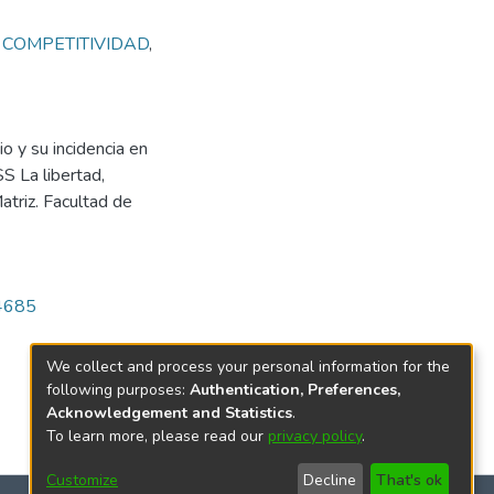
,
COMPETITIVIDAD
,
o y su incidencia en
SS La libertad,
atriz. Facultad de
/4685
We collect and process your personal information for the
following purposes:
Authentication, Preferences,
Acknowledgement and Statistics
.
To learn more, please read our
privacy policy
.
Customize
Decline
That's ok