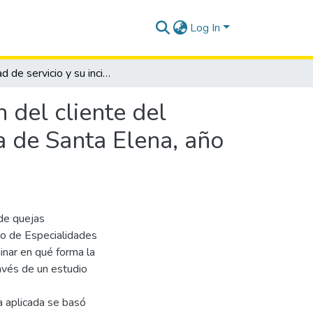
Log In
Calidad de servicio y su incidencia en la satisfacción del cliente del centro de especialidades IESS La libertad, provincia de Santa Elena, año 2017.
n del cliente del
a de Santa Elena, año
 de quejas
tro de Especialidades
inar en qué forma la
través de un estudio
a aplicada se basó