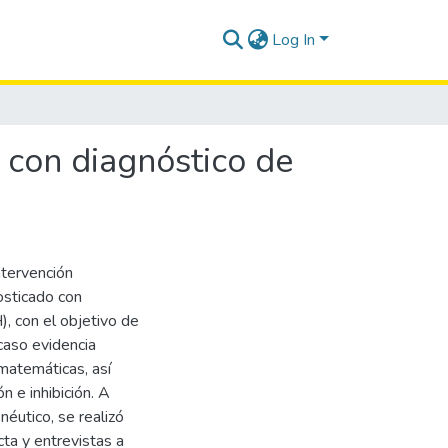
Log In
 con diagnóstico de
ntervención
osticado con
, con el objetivo de
 caso evidencia
 matemáticas, así
n e inhibición. A
éutico, se realizó
cta y entrevistas a