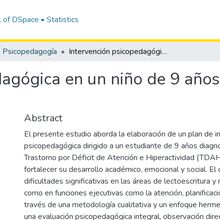
l of DSpace
Statistics
n Psicopedagogía
Intervención psicopedagógica en un niño de 9 años con diagnóstico de TDAH
dagógica en un niño de 9 años
Abstract
El presente estudio aborda la elaboración de un plan de i
psicopedagógica dirigido a un estudiante de 9 años diagn
Trastorno por Déficit de Atención e Hiperactividad (TDAH)
fortalecer su desarrollo académico, emocional y social. El
dificultades significativas en las áreas de lectoescritura y
como en funciones ejecutivas como la atención, planificació
través de una metodología cualitativa y un enfoque hermen
una evaluación psicopedagógica integral, observación dire