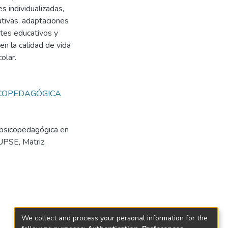
s individualizadas,
utivas, adaptaciones
ntes educativos y
en la calidad de vida
olar.
ICOPEDAGÓGICA
 psicopedagógica en
UPSE, Matriz.
We collect and process your personal information for the