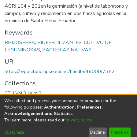
AGRI 104 y 201en la germinación (a nivel de laboratorio y
campo), cultivo y rendimiento en dos fincas agrícolas en la
provincia de Santa Elena-Ecuador.
Keywords
RHIZOSFERA
,
BIOFERTILIZANTES
,
CULTIVO DE
LEGUMINOSAS
,
BACTERIAS NATIVAS
URI
https://repositorio.upse.edu.ec/handle/46000/7352
Collections
CTU Vol.3 Núm.2
We collect and process your personal information for the
Full item page
following purposes:
Authentication, Preferences,
Acknowledgement and Statistics
.
To learn more, please read our
privacy policy
.
DSpace software
copyright © 2002-2026
LYRASIS
Cookie
Privacy
End User
Send
Customize
Decline
That's ok
settings
policy
Agreement
Feedback