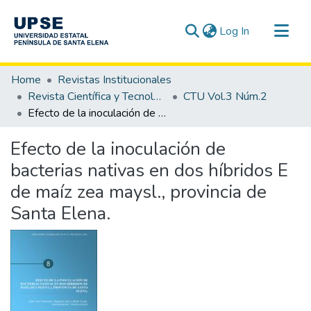
(current)
Log In
Communities & Collections
Home
Revistas Institucionales
All of DSpace
Revista Científica y Tecnológica UPSE - CTU
CTU Vol.3 Núm.2
Efecto de la inoculación de bacterias nativas en dos híbridos E de maíz zea maysl., provincia de Santa Elena.
Statistics
Efecto de la inoculación de
bacterias nativas en dos híbridos E
de maíz zea maysl., provincia de
Santa Elena.