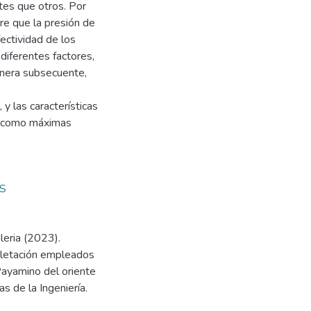
tes que otros. Por
re que la presión de
ectividad de los
iferentes factores,
anera subsecuente,
y las características
o, como máximas
S
leria (2023).
mpletación empleados
Payamino del oriente
s de la Ingeniería.