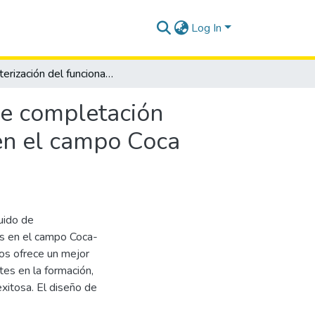
Log In
Caracterización del funcionamiento de los fluidos de completación empleados en dos pozos horizontales localizados en el campo Coca Payamino del oriente ecuatoriano
de completación
en el campo Coca
uido de
os en el campo Coca-
los ofrece un mejor
tes en la formación,
xitosa. El diseño de