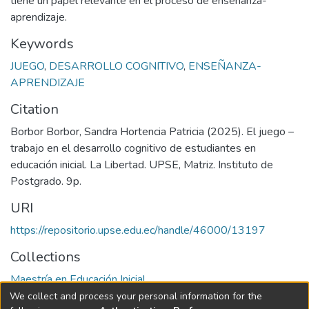
tiene un papel relevante en el proceso de enseñanza-
aprendizaje.
Keywords
JUEGO
,
DESARROLLO COGNITIVO
,
ENSEÑANZA-
APRENDIZAJE
Citation
Borbor Borbor, Sandra Hortencia Patricia (2025). El juego –
trabajo en el desarrollo cognitivo de estudiantes en
educación inicial. La Libertad. UPSE, Matriz. Instituto de
Postgrado. 9p.
URI
https://repositorio.upse.edu.ec/handle/46000/13197
Collections
Maestría en Educación Inicial
We collect and process your personal information for the