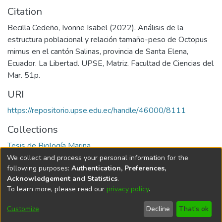
Citation
Becilla Cedeño, Ivonne Isabel (2022). Análisis de la
estructura poblacional y relación tamaño-peso de Octopus
mimus en el cantón Salinas, provincia de Santa Elena,
Ecuador. La Libertad. UPSE, Matriz. Facultad de Ciencias del
Mar. 51p.
URI
https://repositorio.upse.edu.ec/handle/46000/8111
Collections
Tesis de Biología Marina
We collect and process your personal information for the
Full item page
following purposes:
Authentication, Preferences,
Acknowledgement and Statistics
.
To learn more, please read our
privacy policy
.
DSpace software
copyright © 2002-2026
LYRASIS
Cookie
Privacy
End User
Send
Customize
Decline
That's ok
settings
policy
Agreement
Feedback