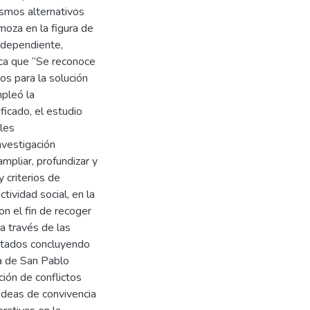
ismos alternativos
emoza en la figura de
independiente,
ica que “Se reconoce
vos para la solución
mpleó la
ficado, el estudio
bles
nvestigación
ampliar, profundizar y
 criterios de
tividad social, en la
on el fin de recoger
a través de las
ultados concluyendo
na de San Pablo
ción de conflictos
 ideas de convivencia