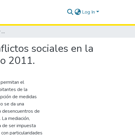
Log In
La mediación comunitaria y su incidencia en los conflictos sociales en la comuna de San Pablo, cantón Santa Elena, en el año 2011.
lictos sociales en la
ño 2011.
 permitan el
itantes de la
opción de medidas
do se da una
n desencuentros de
. La mediación,
ja de ser impuesta
 con particularidades