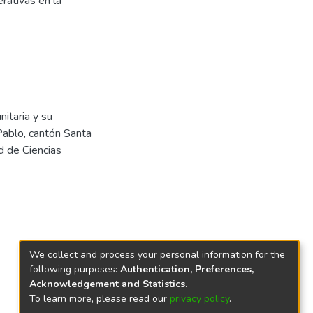
rativas en la
itaria y su
 Pablo, cantón Santa
d de Ciencias
We collect and process your personal information for the
following purposes:
Authentication, Preferences,
Acknowledgement and Statistics
.
To learn more, please read our
privacy policy
.