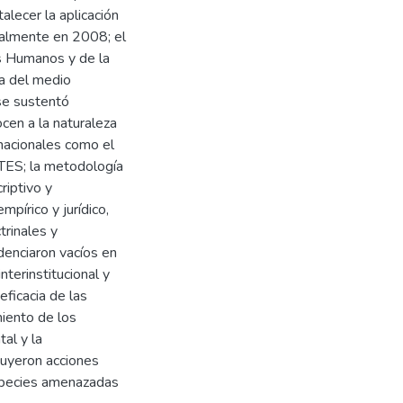
alecer la aplicación
nalmente en 2008; el
os Humanos y de la
ca del medio
se sustentó
cen a la naturaleza
nacionales como el
ITES; la metodología
riptivo y
pírico y jurídico,
trinales y
denciaron vacíos en
nterinstitucional y
eficacia de las
miento de los
al y la
tuyeron acciones
especies amenazadas