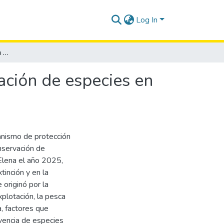
Log In
Mecanismos de protección ambiental para conservación de especies en peligro de extinción Santa Elena, 2025
ción de especies en
canismo de protección
nservación de
 Elena el año 2025,
tinción y en la
 originó por la
plotación, la pesca
a, factores que
vencia de especies