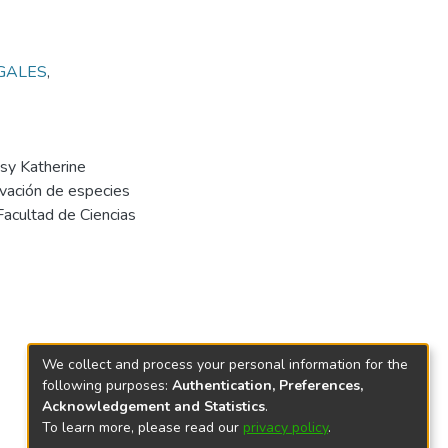
GALES
,
sy Katherine
vación de especies
Facultad de Ciencias
We collect and process your personal information for the
following purposes:
Authentication, Preferences,
Acknowledgement and Statistics
.
To learn more, please read our
privacy policy
.