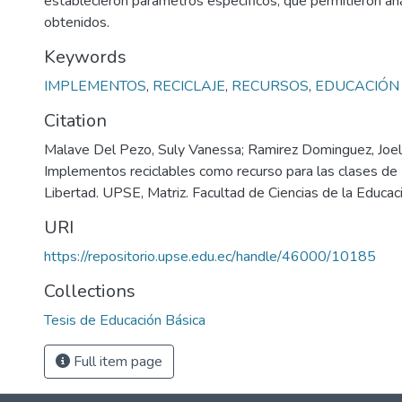
establecieron parámetros específicos, que permitieron ana
obtenidos.
Keywords
IMPLEMENTOS
,
RECICLAJE
,
RECURSOS
,
EDUCACIÓN 
Citation
Malave Del Pezo, Suly Vanessa; Ramirez Dominguez, Joel
Implementos reciclables como recurso para las clases de 
Libertad. UPSE, Matriz. Facultad de Ciencias de la Educac
URI
https://repositorio.upse.edu.ec/handle/46000/10185
Collections
Tesis de Educación Básica
Full item page