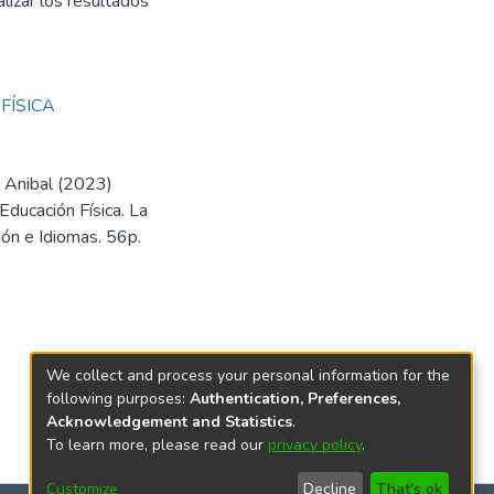
lizar los resultados
FÍSICA
 Anibal (2023)
Educación Física. La
ión e Idiomas. 56p.
We collect and process your personal information for the
following purposes:
Authentication, Preferences,
Acknowledgement and Statistics
.
To learn more, please read our
privacy policy
.
Customize
Decline
That's ok