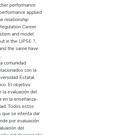
acher performance
performance applied
he relationship
Regulation Career
System and model
ut in the UPSE ?.
 and the same have
.
 la comunidad
elacionados con la
versidad Estatal
co. El objetivo
e la evaluación del
 en la enseñanza-
idad. Todos estos
 que se intenta dar
ende por evaluación
aluación del