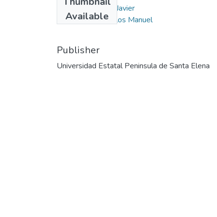
Thumbnail
Puya Lino, Aníbal Javier
Available
Castillo Gallo, Carlos Manuel
Publisher
Universidad Estatal Peninsula de Santa Elena