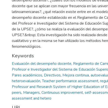
desempeño docente?, ¿cuáles son los modelos de evalu
docente que se aplican con mayor frecuencia en las unive
latinoamericanas?, ¿qué relación existe entre en el model
desempeño docente establecido en el Reglamento de Car
del Profesor e Investigador del Sistema de Educación Sup
de la UPSE?, ¿cómo se realiza la evaluación del desempe
UPSE?.&nbsp; Esta investigación ha sido realizada desde
cualitativo y en la misma se han utilizado los métodos he
fenomenológicos.
Keywords
Evaluación del desempeño docente
,
Reglamento de Carre
Profesor e Investigador del Sistema de Educación Superi
Pares académicos
,
Directivos
,
Mejora continua
,
autoevalu
heteroevaluación
,
Teacher performance assessment
,
regu
Professor and Research System of Higher Education of E
peers
,
Managers
,
Continuous improvement
,
self-assessm
assessment and hetero
URI