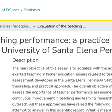
l of DSpace
Statistics
Revista: Ciencias Pedagógicas e Innovación - CPI / OAI-PMH
Evaluation of the teaching performance: a practice of continuous improvement at state University of Santa Elena Peninsula
ching performance: a practice
University of Santa Elena Pe
Description
The main objective of this essay is to socialize with the
exerted teaching in higher education, issues related to t
assessment developed in the Santa Elena Peninsula State
theoretical and practical approach. The overall objective of 
assess the importance of teacher performance assessmen
continuous improvement in teaching and learning, resear
outreach. All these approaches have raised the following 
attempt to answer in this scientific report: What is meant