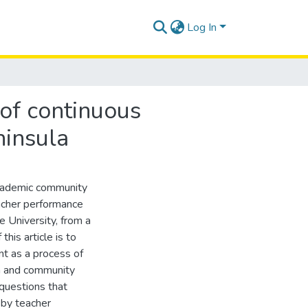
Log In
 of continuous
ninsula
 academic community
eacher performance
 University, from a
this article is to
t as a process of
ch and community
questions that
 by teacher