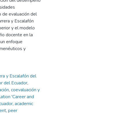
ación del desempeño
rsidades
o de evaluación del
rera y Escalafón
erior y el modelo
ño docente en la
 un enfoque
rmenéuticos y
ra y Escalafón del
or del Ecuador
,
ación
,
coevaluación y
lation 'Career and
cuador
,
academic
ent
,
peer