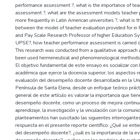
performance assessment ?, what is the importance of te
assessment ?, what are the assessment models teacher 
more frequently in Latin American universities ?, what is t
between the model of teacher evaluation provided for in 
and Pay Scale Research Professor of higher Education 
UPSE?, how teacher performance assessment is carried o
This research was conducted from a qualitative approach
been used hermeneutical and phenomenological methods
El objetivo fundamental de este ensayo es socializar con
académica que ejerce la docencia superior, los aspectos r
evaluación del desempeño docente desarrollada en la Uni
Península de Santa Elena, desde un enfoque teórico prácti
general de este artículo es valorar la importancia que tien
desempeño docente, como un proceso de mejora continua
aprendizaje, la investigación y la vinculación con la comun
planteamientos han suscitado las siguientes interrogantes
respuesta en el presente reporte científico: ¿Qué se enti
del desempeño docente?, ¿cuál es la importancia de la ev