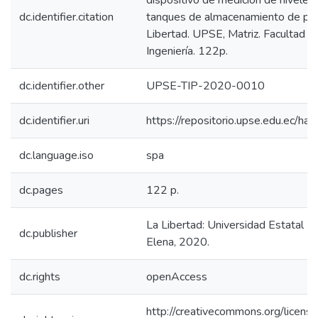
dispositivo de medición de niveles 
dc.identifier.citation
tanques de almacenamiento de pet
Libertad. UPSE, Matriz. Facultad de
Ingeniería. 122p.
dc.identifier.other
UPSE-TIP-2020-0010
dc.identifier.uri
https://repositorio.upse.edu.ec/
dc.language.iso
spa
dc.pages
122 p.
La Libertad: Universidad Estatal P
dc.publisher
Elena, 2020.
dc.rights
openAccess
http://creativecommons.org/licens