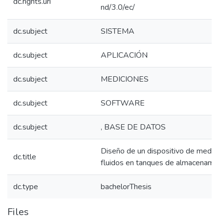
dc.rights.uri
nd/3.0/ec/
dc.subject
SISTEMA
dc.subject
APLICACIÓN
dc.subject
MEDICIONES
dc.subject
SOFTWARE
dc.subject
, BASE DE DATOS
Diseño de un dispositivo de medici
dc.title
fluidos en tanques de almacenami
dc.type
bachelorThesis
Files