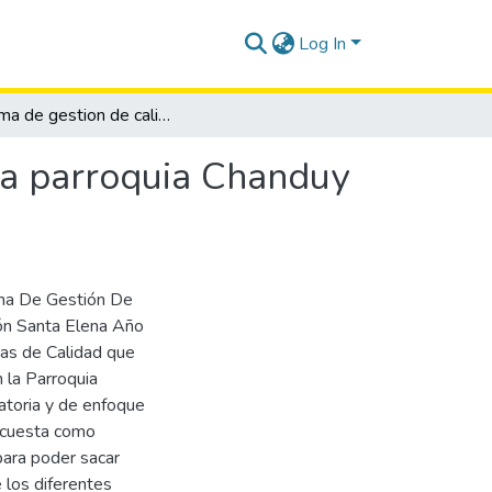
Log In
Sistema de gestion de calidad para los hoteles de la parroquia Chanduy cantón Santa Elena año 2020
 la parroquia Chanduy
ema De Gestión De
ón Santa Elena Año
ias de Calidad que
n la Parroquia
atoria y de enfoque
encuesta como
para poder sacar
 los diferentes