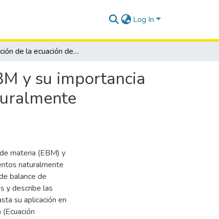
Log In
Evolución de la ecuación del balance de materia EBM y su importancia en sistemas de doble porosidad en yacimientos naturalmente fracturados YNF
BM y su importancia
turalmente
e de materia (EBM) y
entos naturalmente
n de balance de
 y describe las
sta su aplicación en
 (Ecuación