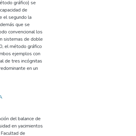
método gráfico) se
 capacidad de
e el segundo la
 además que se
odo convencional los
en sistemas de doble
0, el método gráfico
 ambos ejemplos con
al de tres incógnitas
predominante en un
A
ación del balance de
sidad en yacimientos
 Facultad de