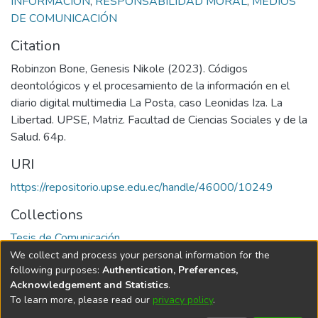
INFORMACIÓN
,
RESPONSABILIDAD MORAL
,
MEDIOS
DE COMUNICACIÓN
Citation
Robinzon Bone, Genesis Nikole (2023). Códigos
deontológicos y el procesamiento de la información en el
diario digital multimedia La Posta, caso Leonidas Iza. La
Libertad. UPSE, Matriz. Facultad de Ciencias Sociales y de la
Salud. 64p.
URI
https://repositorio.upse.edu.ec/handle/46000/10249
Collections
Tesis de Comunicación
We collect and process your personal information for the
Full item page
following purposes:
Authentication, Preferences,
Acknowledgement and Statistics
.
To learn more, please read our
privacy policy
.
DSpace software
copyright © 2002-2026
LYRASIS