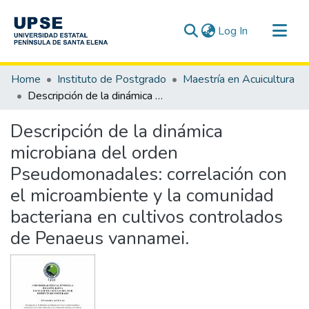
(current)
Log In
Communities & Collections
Home
Instituto de Postgrado
Maestría en Acuicultura
All of DSpace
Descripción de la dinámica microbiana del orden Pseudomonadales: correlación con el microambiente y la comunidad bacteriana en cultivos controlados de Penaeus vannamei.
Statistics
Descripción de la dinámica
microbiana del orden
Pseudomonadales: correlación con
el microambiente y la comunidad
bacteriana en cultivos controlados
de Penaeus vannamei.