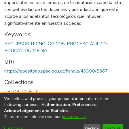
importantes en los miembros de la institución, como la alta
competitividad de los docentes y una educación que esté
acorde a los adelantos tecnológicos que influyen
significativamente en nuestra sociedad.
Keywords
RECURSOS TECNOLÓGICOS
,
PROCESO ÁULICO
,
EDUCACIÓN MEDIA
URI
https://repositorio.upse.edu.ec/handle/46000/8367
Collections
CPI Vol.3 Núm.3
We collect and process your personal information for the
Full item page
following purposes:
Authentication, Preferences,
Acknowledgement and Statistics
.
To learn more, please read our
privacy policy
.
DSpace software
copyright © 2002-2026
LYRASIS
Cookie
Privacy
End User
Send
Customize
Decline
That's ok