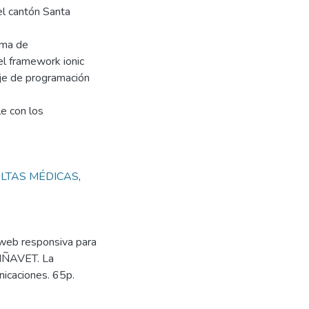
el cantón Santa
tema de
el framework ionic
je de programación
e con los
LTAS MÉDICAS
,
 web responsiva para
NIÑAVET. La
nicaciones. 65p.