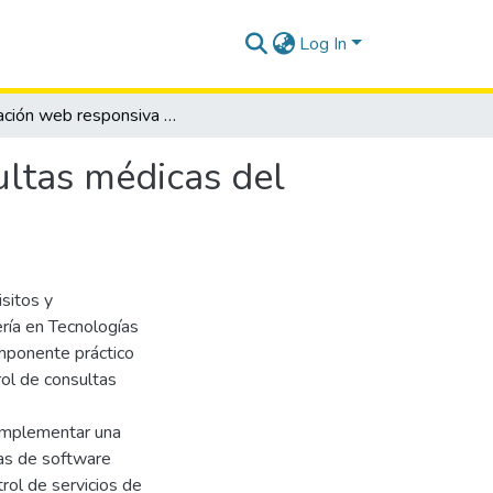
Log In
Aplicación web responsiva para el control de consultas médicas del centro veterinario ANIÑAVET
ultas médicas del
isitos y
ería en Tecnologías
omponente práctico
rol de consultas
 implementar una
as de software
trol de servicios de