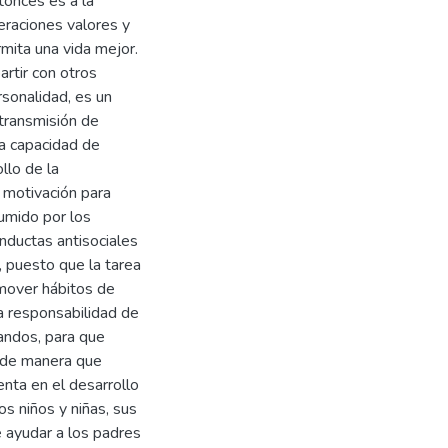
tonces es a la
eraciones valores y
rmita una vida mejor.
artir con otros
rsonalidad, es un
a transmisión de
la capacidad de
ollo de la
a motivación para
sumido por los
nductas antisociales
, puesto que la tarea
mover hábitos de
a responsabilidad de
andos, para que
a de manera que
nta en el desarrollo
s niños y niñas, sus
 ayudar a los padres