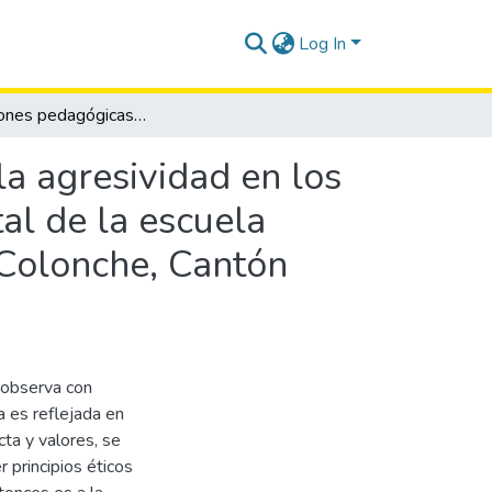
Log In
Orientaciones pedagógicas para la disminución de la agresividad en los niños de cuarto grado de educación básica elemental de la escuela Francisco Pizarro, Comuna Monteverde, Parroquia Colonche, Cantón Santa Elena, periodo lectivo 2013 – 2014.
a agresividad en los
al de la escuela
 Colonche, Cantón
 observa con
a es reflejada en
ta y valores, se
 principios éticos