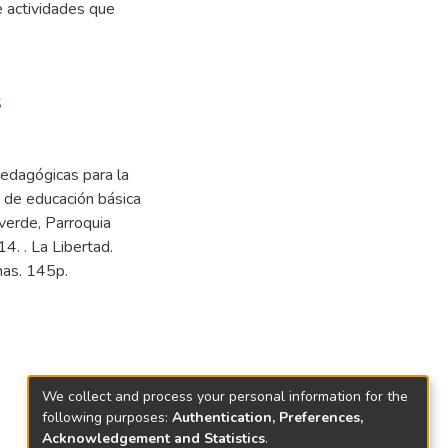
e actividades que
S
edagógicas para la
o de educación básica
verde, Parroquia
4. . La Libertad.
mas. 145p.
We collect and process your personal information for the
following purposes:
Authentication, Preferences,
Acknowledgement and Statistics
.