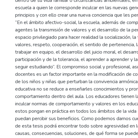
dentro de su vida familiar o circunstancias ambientales, en
escuela a quien le corresponde inculcar en las nuevas gen
principios y con ello crear una nueva conciencia que les pe
“En el ámbito afectivo-social, la escuela, además de comp
agentes la transmisión de valores y el desarrollo de la pe
espacio privilegiado para hacer realidad la socialización, l
valores, respeto, cooperación, el sentido de pertenencia, 
trabajar en equipo, el desarrollo del juicio moral, el desarr
participación y de la tolerancia, el aprender a aprender y l
seguir estudiando”. El compromiso social y profesional, a
docentes es un factor importante en la modificación de co
de los niños y niñas que perturban la convivencia armónica
educativa no se reduce a enseñarles conocimientos y pro
comportamiento dentro del aula. Los educadores tienen l
inculcar normas de comportamiento y valores en los educ
estos pongan en práctica en todos los ámbitos de la vid
puedan percibir sus beneficios. Como podemos darnos cue
de esta tesis podrá encontrar todo sobre agresividad en lo
causas, consecuencias, soluciones, de qué forma se puede