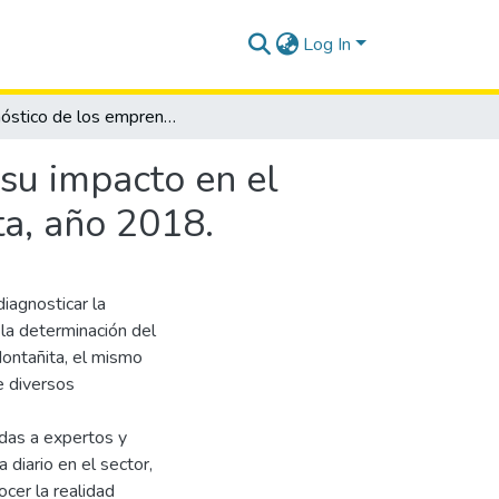
Log In
Diagnóstico de los emprendimientos artesanales y su impacto en el desarrollo socio-económico de la comuna Montañita, año 2018.
su impacto en el
a, año 2018.
iagnosticar la
la determinación del
ontañita, el mismo
e diversos
adas a expertos y
diario en el sector,
cer la realidad