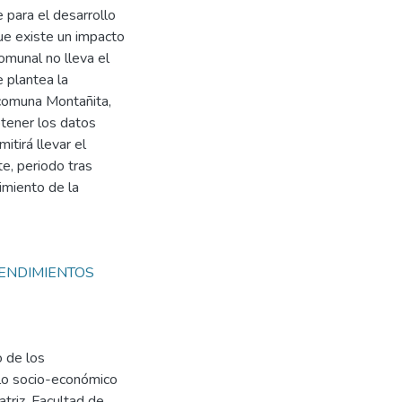
 para el desarrollo
ue existe un impacto
omunal no lleva el
 plantea la
 comuna Montañita,
tener los datos
itirá llevar el
te, periodo tras
imiento de la
ENDIMIENTOS
o de los
llo socio-económico
triz. Facultad de