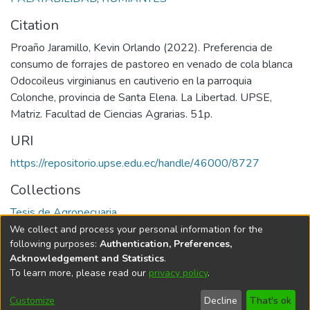
Citation
Proaño Jaramillo, Kevin Orlando (2022). Preferencia de
consumo de forrajes de pastoreo en venado de cola blanca
Odocoileus virginianus en cautiverio en la parroquia
Colonche, provincia de Santa Elena. La Libertad. UPSE,
Matriz. Facultad de Ciencias Agrarias. 51p.
URI
https://repositorio.upse.edu.ec/handle/46000/8727
Collections
Tesis de Agropecuaria
We collect and process your personal information for the
Full item page
following purposes:
Authentication, Preferences,
Acknowledgement and Statistics
.
To learn more, please read our
privacy policy
.
DSpace software
copyright © 2002-2026
LYRASIS
Cookie
Privacy
End User
Send
Customize
Decline
That's ok