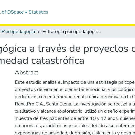
l of DSpace
Statistics
n Psicopedagogía
Estrategia psicopedagógica a través de proyectos de vida en pacientes pediátricos con enfermedad catastrófica
ógica a través de proyectos 
medad catastrófica
Abstract
Este estudio analiza el impacto de una estrategia psico
proyectos de vida en el bienestar emocional y psicológic
pediátricos con enfermedad renal crónica definitiva en la Cl
RenalPro C.A., Santa Elena. La investigación se realizó a
cualitativo y alcance exploratorio, utilizó un diseño exper
muestra de tres pacientes de entre 10 y 17 años, quiene
emocionales, académicos y sociales debido a su enfermeda
experiencias de ansiedad, depresión, aislamiento y desmo