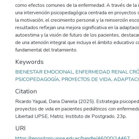
como efectos comunes de la enfermedad. A través de la
una intervención psicopedagógica centrada en proyectos 
la motivación, el crecimiento personal y la reinserción esco
resultados reflejan una mejora significativa en la adaptaci
autoestima y la visión de futuro de los pacientes, destaca
de una atención integral que incluya el ámbito educativo 
fundamental del tratamiento.
Keywords
BIENESTAR EMOCIONAL
,
ENFERMEDAD RENAL CRÓ
PSICOPEDAGOGÍA
,
PROYECTOS DE VIDA
,
ADAPTACI
Citation
Ricardo Yagual, Dana Daniela (2025). Estrategia psicope
proyectos de vida en pacientes pediátricos con enfermeda
Libertad UPSE, Matriz. Instituto de Postgrado. 23p.
URI
https://repositorio.upse.edu.ec/handle/46000/14467