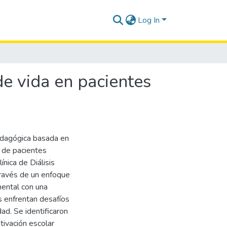
Log In
de vida en pacientes
pedagógica basada en
o de pacientes
ínica de Diálisis
 través de un enfoque
imental con una
s enfrentan desafíos
d. Se identificaron
tivación escolar