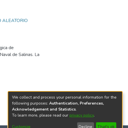
 ALEATORIO
gica de
Naval de Salinas. La
We collect and process your personal information for the
following purposes:
Authentication, Preferences,
Acknowledgement and Statistics
.
To learn more, please read our
privacy policy
.
Customize
Decline
That's ok