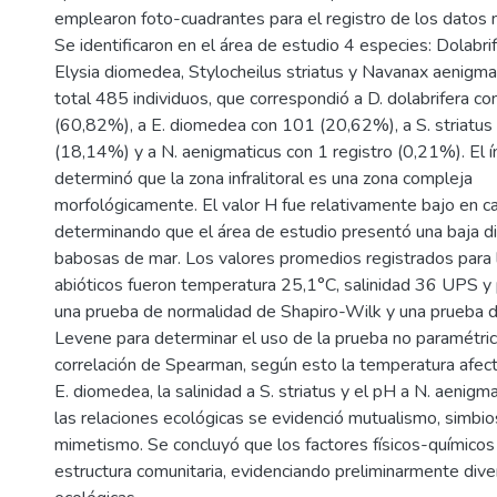
emplearon foto-cuadrantes para el registro de los datos m
Se identificaron en el área de estudio 4 especies: Dolabrif
Elysia diomedea, Stylocheilus striatus y Navanax aenigmat
total 485 individuos, que correspondió a D. dolabrifera 
(60,82%), a E. diomedea con 101 (20,62%), a S. striatu
(18,14%) y a N. aenigmaticus con 1 registro (0,21%). El í
determinó que la zona infralitoral es una zona compleja
morfológicamente. El valor H fue relativamente bajo en c
determinando que el área de estudio presentó una baja d
babosas de mar. Los valores promedios registrados para
abióticos fueron temperatura 25,1°C, salinidad 36 UPS y 
una prueba de normalidad de Shapiro-Wilk y una prueba 
Levene para determinar el uso de la prueba no paramétric
correlación de Spearman, según esto la temperatura afect
E. diomedea, la salinidad a S. striatus y el pH a N. aenigma
las relaciones ecológicas se evidenció mutualismo, simbio
mimetismo. Se concluyó que los factores físicos-químicos 
estructura comunitaria, evidenciando preliminarmente dive