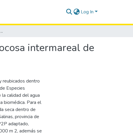
Log In
a de opistobranquios en la zona rocosa intermareal de la Base Naval de Salinas
rocosa intermareal de
y reubicados dentro
 de Especies
la calidad del agua
ia biomédica. Para el
da seca dentro de
linas, provincia de
 P2P adaptado,
0 000 m 2, además se