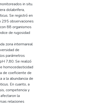
onitoreados in situ.
era dolabrifera,
icus. Se registró en
con 295 observaciones
s con 88 organismos
ndice de rugosidad
ada zona intermareal
iversidad de
 los parámetros
pH 7,80. Se realizó
de homocedasticidad
a de coeficiente de
a a la abundancia de
ticus. En cuanto, a
sis, competencia y
afectaron la
rsas relaciones