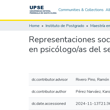
Communities & Collections
Al
Home
Instituto de Postgrado
Representaciones soci
en psicólogo/as del s
dc.contributor.advisor
Rivero Pino, Ramón
dc.contributor.author
Pérez Narváez, Karol
dc.date.accessioned
2024-11-13T21:3