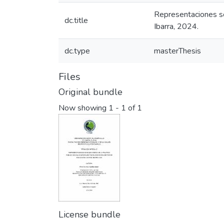
Representaciones soc
dc.title
Ibarra, 2024.
dc.type
masterThesis
Files
Original bundle
Now showing
1 - 1 of 1
License bundle