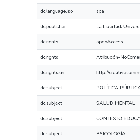
dc.language.iso
spa
dc.publisher
La Libertad: Univer
dc.rights
openAccess
dc.rights
Atribución-NoComer
dc.rights.uri
http://creativecomm
dc.subject
POLÍTICA PÚBLIC
dc.subject
SALUD MENTAL
dc.subject
CONTEXTO EDUCA
dc.subject
PSICOLOGÍA