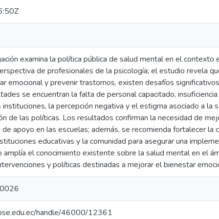
6:50Z
ación examina la política pública de salud mental en el contexto e
rspectiva de profesionales de la psicología; el estudio revela qu
r emocional y prevenir trastornos, existen desafíos significativo
ultades se encuentran la falta de personal capacitado, insuficienci
 instituciones, la percepción negativa y el estigma asociado a la 
ón de las políticas. Los resultados confirman la necesidad de mej
a de apoyo en las escuelas; además, se recomienda fortalecer la 
tituciones educativas y la comunidad para asegurar una implement
o amplía el conocimiento existente sobre la salud mental en el á
ntervenciones y políticas destinadas a mejorar el bienestar emoci
0026
o.upse.edu.ec/handle/46000/12361