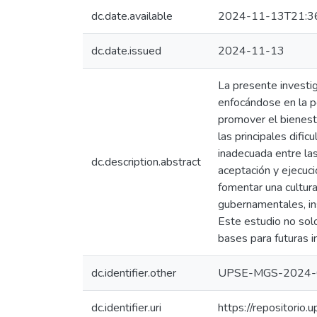
dc.date.available
2024-11-13T21:3
dc.date.issued
2024-11-13
La presente investig
enfocándose en la pe
promover el bienesta
las principales dific
inadecuada entre las
dc.description.abstract
aceptación y ejecuci
fomentar una cultur
gubernamentales, ins
Este estudio no sol
bases para futuras i
dc.identifier.other
UPSE-MGS-2024-
dc.identifier.uri
https://repositori