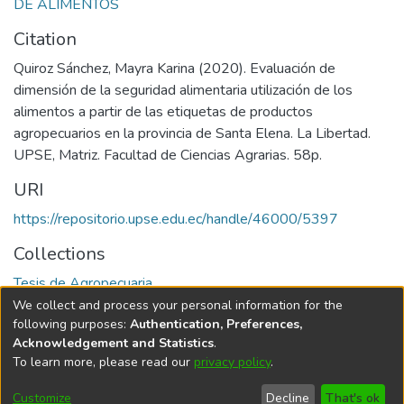
DE ALIMENTOS
Citation
Quiroz Sánchez, Mayra Karina (2020). Evaluación de
dimensión de la seguridad alimentaria utilización de los
alimentos a partir de las etiquetas de productos
agropecuarios en la provincia de Santa Elena. La Libertad.
UPSE, Matriz. Facultad de Ciencias Agrarias. 58p.
URI
https://repositorio.upse.edu.ec/handle/46000/5397
Collections
Tesis de Agropecuaria
We collect and process your personal information for the
Full item page
following purposes:
Authentication, Preferences,
Acknowledgement and Statistics
.
To learn more, please read our
privacy policy
.
DSpace software
copyright © 2002-2026
LYRASIS
Cookie
Privacy
End User
Send
Customize
Decline
That's ok