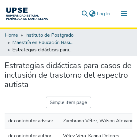
(current)
Log In
Communities & Collections
Home
Instituto de Postgrado
All of DSpace
Maestría en Educación Básica
Estrategias didácticas para casos de inclusión de trastorno del espectro autista
Statistics
Estrategias didácticas para casos de
inclusión de trastorno del espectro
autista
Simple item page
dc.contributor.advisor
Zambrano Vélez, Wilson Alexande
dc.contributor.author
Vélez Vera, Karina Dolores