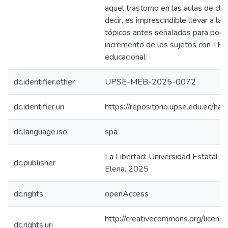
aquel trastorno en las aulas de cla
decir, es imprescindible llevar a la 
tópicos antes señalados para poder
incremento de los sujetos con TEA
educacional
dc.identifier.other
UPSE-MEB-2025-0072
dc.identifier.uri
https://repositorio.upse.edu.ec/
dc.language.iso
spa
La Libertad: Universidad Estatal P
dc.publisher
Elena, 2025
dc.rights
openAccess
http://creativecommons.org/licens
dc.rights.uri