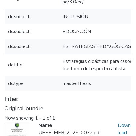
nd/3.0/ec/
dc.subject
INCLUSIÓN
dc.subject
EDUCACIÓN
dc.subject
ESTRATEGIAS PEDAGÓGICAS
Estrategias didácticas para casos d
dc.title
trastorno del espectro autista
dc.type
masterThesis
Files
Original bundle
Now showing
1 - 1 of 1
Name:
Down
UPSE-MEB-2025-0072.pdf
load