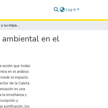
Log In
Educomunicación y su impacto en la contaminación ambiental en el sector La Caleta del cantón La Libertad
 ambiental en el
a acción que todas
tra en el análisis
 medir el impacto
ector de la Caleta
nicación es una
a la enseñanza y
scripción y
 justificación, los