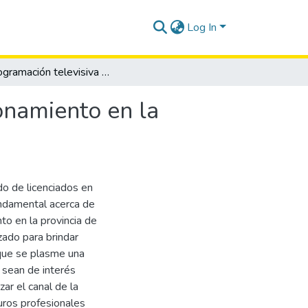
Log In
La programación televisiva de Brisa TV y su posicionamiento en la provincia de Santa Elena 2014.
onamiento en la
do de licenciados en
undamental acerca de
to en la provincia de
zado para brindar
o que se plasme una
 sean de interés
ar el canal de la
uros profesionales