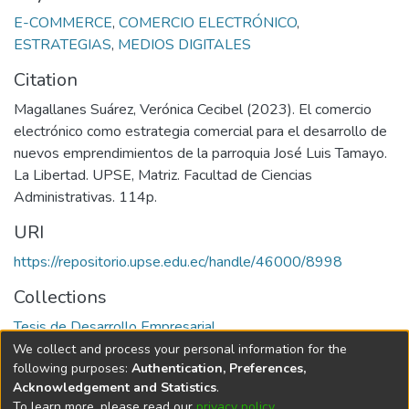
E-COMMERCE
,
COMERCIO ELECTRÓNICO
,
ESTRATEGIAS
,
MEDIOS DIGITALES
Citation
Magallanes Suárez, Verónica Cecibel (2023). El comercio
electrónico como estrategia comercial para el desarrollo de
nuevos emprendimientos de la parroquia José Luis Tamayo.
La Libertad. UPSE, Matriz. Facultad de Ciencias
Administrativas. 114p.
URI
https://repositorio.upse.edu.ec/handle/46000/8998
Collections
Tesis de Desarrollo Empresarial
We collect and process your personal information for the
Full item page
following purposes:
Authentication, Preferences,
Acknowledgement and Statistics
.
To learn more, please read our
privacy policy
.