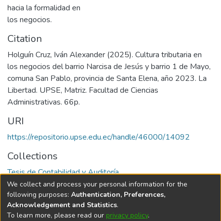
hacia la formalidad en
los negocios.
Citation
Holguín Cruz, Iván Alexander (2025). Cultura tributaria en
los negocios del barrio Narcisa de Jesús y barrio 1 de Mayo,
comuna San Pablo, provincia de Santa Elena, año 2023. La
Libertad. UPSE, Matriz. Facultad de Ciencias
Administrativas. 66p.
URI
https://repositorio.upse.edu.ec/handle/46000/14092
Collections
Tesis de Contabilidad y Auditoría
We collect and process your personal information for the
Full item page
following purposes:
Authentication, Preferences,
Acknowledgement and Statistics
.
To learn more, please read our
privacy policy
.
DSpace software
copyright © 2002-2026
LYRASIS