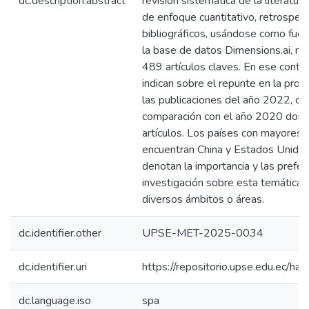
dc.description.abstract
revisión sistemática de la literatura
de enfoque cuantitativo, retrospect
bibliográficos, usándose como fuen
la base de datos Dimensions.ai, mi
489 artículos claves. En ese conte
indican sobre el repunte en la produ
las publicaciones del año 2022, con
comparación con el año 2020 dond
artículos. Los países con mayores 
encuentran China y Estados Unido
denotan la importancia y las prefer
investigación sobre esta temática 
diversos ámbitos o áreas.
dc.identifier.other
UPSE-MET-2025-0034
dc.identifier.uri
https://repositorio.upse.edu.ec/
dc.language.iso
spa