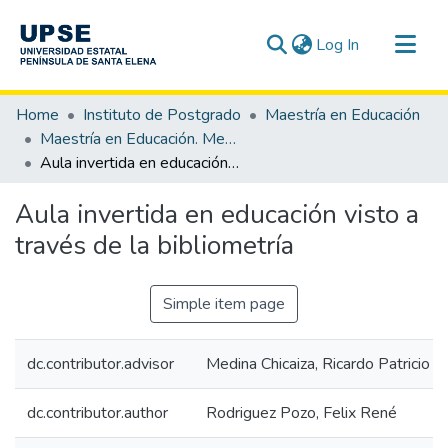
(current)
Log In
Communities & Collections
Home
Instituto de Postgrado
Maestría en Educación
All of DSpace
Maestría en Educación. Mención Tecnología e Innovación Educativa
Aula invertida en educación visto a través de la bibliometría
Statistics
Aula invertida en educación visto a
través de la bibliometría
Simple item page
dc.contributor.advisor
Medina Chicaiza, Ricardo Patricio
dc.contributor.author
Rodriguez Pozo, Felix René