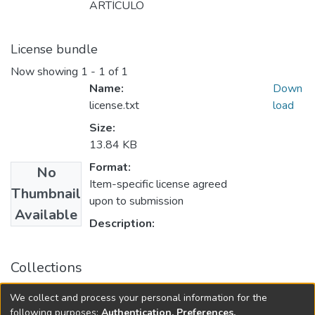
ARTÍCULO
License bundle
Now showing
1 - 1 of 1
Name:
Down
license.txt
load
Size:
13.84 KB
Format:
No
Item-specific license agreed
Thumbnail
upon to submission
Available
Description:
Collections
Maestría en Educación. Mención Tecnología e Innovación
We collect and process your personal information for the
Educativa
following purposes:
Authentication, Preferences,