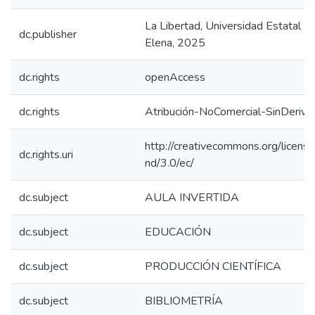
La Libertad, Universidad Estatal P
dc.publisher
Elena, 2025
dc.rights
openAccess
dc.rights
Atribución-NoComercial-SinDeriva
http://creativecommons.org/licens
dc.rights.uri
nd/3.0/ec/
dc.subject
AULA INVERTIDA
dc.subject
EDUCACIÓN
dc.subject
PRODUCCIÓN CIENTÍFICA
dc.subject
BIBLIOMETRÍA