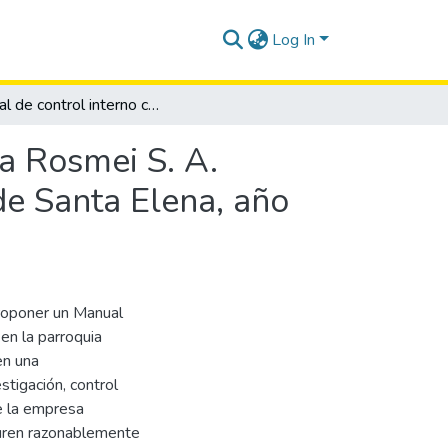
Log In
Manual de control interno contable para la empresa Rosmei S. A. parroquia Chanduy, cantón Santa Elena, provincia de Santa Elena, año 2015.
a Rosmei S. A.
de Santa Elena, año
proponer un Manual
en la parroquia
en una
stigación, control
ue la empresa
guren razonablemente