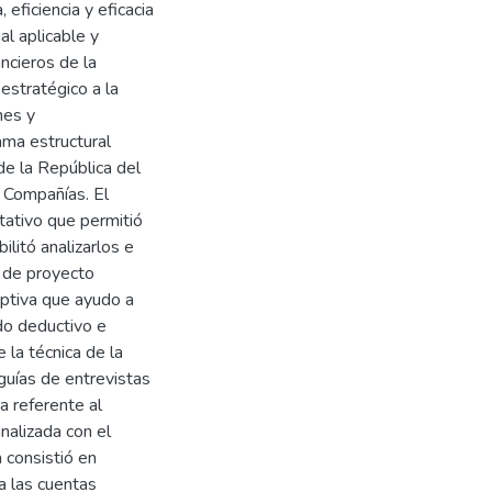
 eficiencia y eficacia
al aplicable y
ncieros de la
estratégico a la
nes y
ama estructural
de la República del
e Compañías. El
tativo que permitió
litó analizarlos e
d de proyecto
riptiva que ayudo a
do deductivo e
 la técnica de la
 guías de entrevistas
a referente al
nalizada con el
 consistió en
 a las cuentas