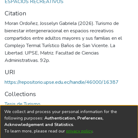
ESPACIOS RECREATIVOS
Citation
Moran Ordoñez, Josselyn Gabriela (2026). Turismo de
bienestar intergeneracional en espacios recreativos
compartidos entre adultos mayores y sus familias en el
Complejo Termal Turístico Baños de San Vicente. La
Libertad. UPSE, Matriz. Facultad de Ciencias
Administrativas. 92p.
URI
https://repositorio.upse.edu.ec/handle/46000/16387
Collections
Tesis de Turismo
We collect and process your personal information for the
Full item page
following purposes:
Authentication, Preferences,
Acknowledgement and Statistics
.
To learn more, please read our
privacy policy
.
DSpace software
copyright © 2002-2026
LYRASIS