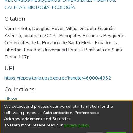
RECURSOS PESQUEROS
,
DIVERSIDAD
,
PUERTOS
,
CALETAS
,
BIOLOGÍA
,
ECOLOGÍA
Citation
Vera Izurieta, Douglas; Reyes Villao, Graciela; Guamán
Asencio, Jonathan (2018). Principales Recursos Pesqueros
Comerciales de la Provincia de Santa Elena, Ecuador. La
Libertad, Ecuador: Universidad Estatal Península de Santa
Elena. 117p.
URI
https://repositorio.upse.edu.ec/handle/46000/4932
Collections
Libros
We collect and process your personal information for the
Full item page
following purposes:
Authentication, Preferences,
Acknowledgement and Statistics
.
To learn more, please read our
privacy policy
.
DSpace software
copyright © 2002-2026
LYRASIS