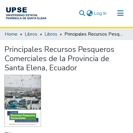
(current)
Log In
Communities & Collections
Home
Libros
Libros
Principales Recursos Pesqueros Comerciales de la Provincia de Santa Elena, Ecuador
All of DSpace
Principales Recursos Pesqueros
Statistics
Comerciales de la Provincia de
Santa Elena, Ecuador