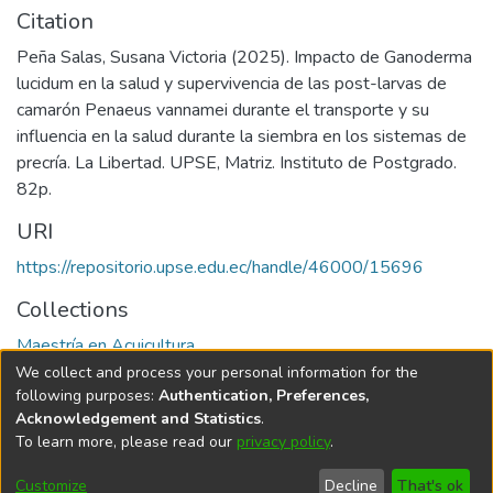
Citation
Peña Salas, Susana Victoria (2025). Impacto de Ganoderma
lucidum en la salud y supervivencia de las post-larvas de
camarón Penaeus vannamei durante el transporte y su
influencia en la salud durante la siembra en los sistemas de
precría. La Libertad. UPSE, Matriz. Instituto de Postgrado.
82p.
URI
https://repositorio.upse.edu.ec/handle/46000/15696
Collections
Maestría en Acuicultura
We collect and process your personal information for the
Full item page
following purposes:
Authentication, Preferences,
Acknowledgement and Statistics
.
To learn more, please read our
privacy policy
.
DSpace software
copyright © 2002-2026
LYRASIS
Cookie
Privacy
End User
Send
Customize
Decline
That's ok